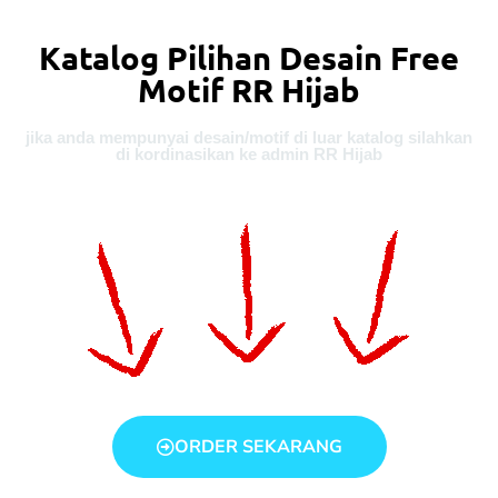
Ka
talog Pilihan Desain Free
Motif RR Hijab
jika anda mempunyai desain/motif di luar katalog silahkan
di kordinasikan ke admin RR Hijab
ORDER SEKARANG